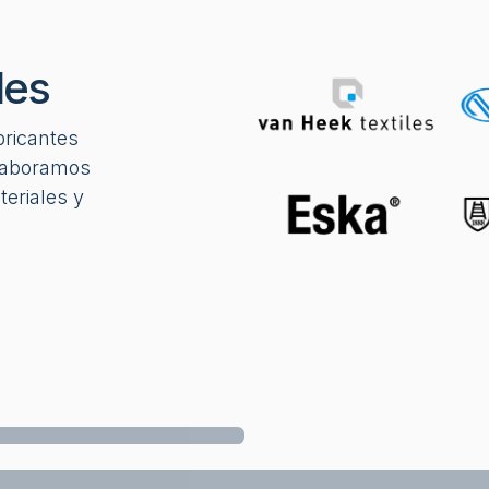
les
bricantes
olaboramos
eriales y