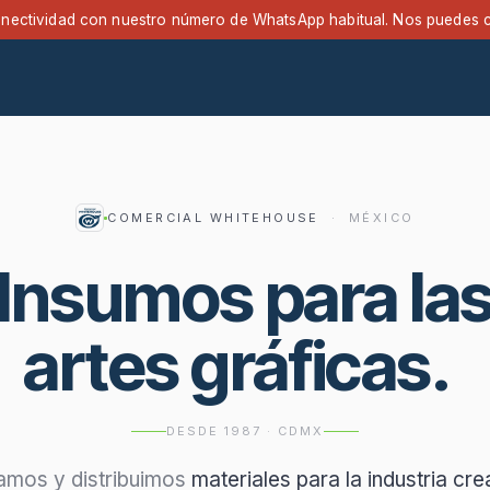
nectividad con nuestro número de WhatsApp habitual. Nos puedes 
Promociones
Contáctanos
COMERCIAL WHITEHOUSE
· MÉXICO
Insumos para la
artes gráficas.
DESDE 1987 · CDMX
amos y distribuimos
materiales para la industria cre