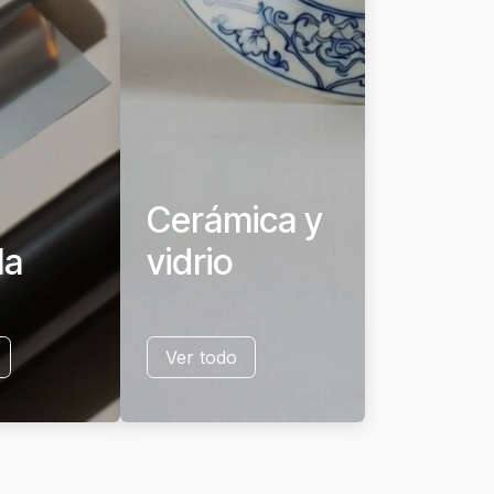
Cerámica y
la
vidrio
Ver todo