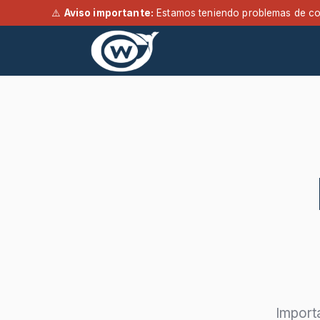
⚠️
Aviso importante:
Estamos teniendo problemas de co
Ir al contenido
Lineas de producto
Import