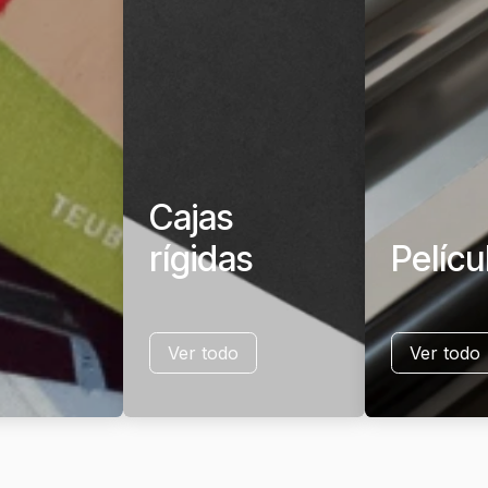
Cajas
rígidas
Pelícu
Ver todo
Ver todo